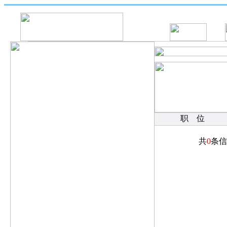
职 位
共
0
条